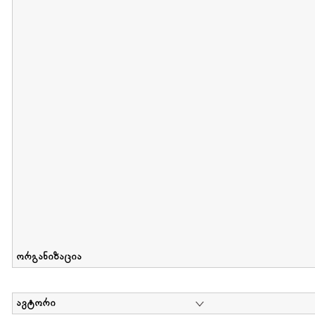
მიღების თარიღი : 2012-06-10 გამოქვეყნების თარიღი : 2017-01
Collection of Elsa Grilbortzer-Fonova
დოკუმენტი : 0 | კოლექციაზე მუშაობდა :
Mariam Chachia
,
Irakli Khvadagi
Collection contains oral history of Elsa Grilbortzer-Fonova
ორგანიზაცია
ავტორი