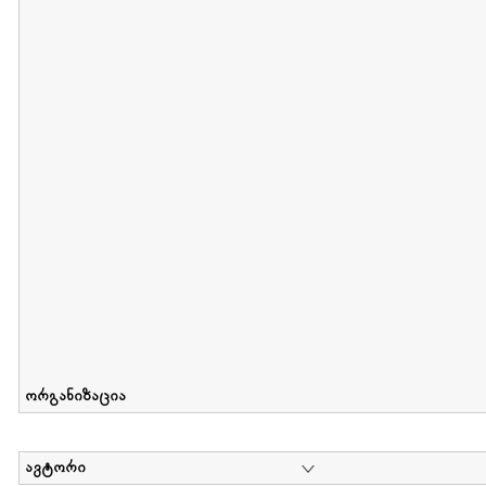
მიღების თარიღი : 2012-06-10 გამოქვეყნების თარიღი : 2017-01
Collection of Elsa Grilbortzer-Fonova
დოკუმენტი : 0 | კოლექციაზე მუშაობდა :
Mariam Chachia
,
Irakli Khvadagi
Collection contains oral history of Elsa Grilbortzer-Fonova
ორგანიზაცია
ავტორი